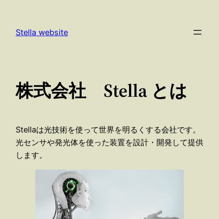
内
容
Stella website
を
ス
キ
ッ
株式会社 Stella とは
プ
Stellaは光技術を使って世界を明るくする会社です。
光センサや発光体を使った装置を設計・開発して提供
します。